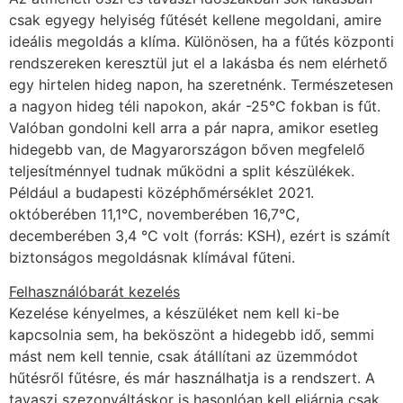
csak egyegy helyiség fűtését kellene megoldani, amire
ideális megoldás a klíma. Különösen, ha a fűtés központi
rendszereken keresztül jut el a lakásba és nem elérhető
egy hirtelen hideg napon, ha szeretnénk. Természetesen
a nagyon hideg téli napokon, akár -25°C fokban is fűt.
Valóban gondolni kell arra a pár napra, amikor esetleg
hidegebb van, de Magyarországon bőven megfelelő
teljesítménnyel tudnak működni a split készülékek.
Például a budapesti középhőmérséklet 2021.
októberében 11,1°C, novemberében 16,7°C,
decemberében 3,4 °C volt (forrás: KSH), ezért is számít
biztonságos megoldásnak klímával fűteni.
Felhasználóbarát kezelés
Kezelése kényelmes, a készüléket nem kell ki-be
kapcsolnia sem, ha beköszönt a hidegebb idő, semmi
mást nem kell tennie, csak átállítani az üzemmódot
hűtésről fűtésre, és már használhatja is a rendszert. A
tavaszi szezonváltáskor is hasonlóan kell eljárnia csak