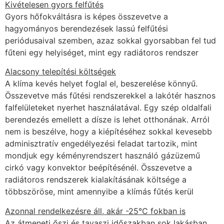
Kivételesen gyors felfűtés
Gyors hőfokváltásra is képes összevetve a
hagyományos berendezések lassú felfűtési
periódusaival szemben, azaz sokkal gyorsabban fel tud
fűteni egy helyiséget, mint egy radiátoros rendszer
Alacsony telepítési költségek
A klíma kevés helyet foglal el, beszerelése könnyű.
Összevetve más fűtési rendszerekkel a lakótér hasznos
falfelületeket nyerhet használatával. Egy szép oldalfali
berendezés emellett a dísze is lehet otthonának. Arról
nem is beszélve, hogy a kiépítéséhez sokkal kevesebb
adminisztratív engedélyezési feladat tartozik, mint
mondjuk egy kéményrendszert használó gázüzemű
cirkó vagy konvektor beépítésénél. Összevetve a
radiátoros rendszerek kialakításának költsége a
többszöröse, mint amennyibe a klímás fűtés kerül
Azonnal rendelkezésre áll, akár -25°C fokban is
Az átmeneti őszi és tavaszi időszakban sok lakásban