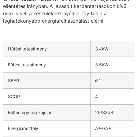
ellentétes irányban. A javasolt karbantartásokon kívül
nem is kell a készülékhez nyúlnia, így tudja a
leghatékonyabb energiafelhasználást elérni.
Hűtési teljesítmény
3.4kW
Fűtési teljesítmény
3.5kW
SEER
6.1
SCOP
4
Beltéri egység zajszint
25/33dB
Energiaosztály
A++/A+