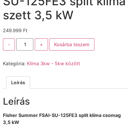
SU-125FE3 split klíma
szett 3,5 kW
249.999
Ft
-
+
Kosárba teszem
Kategória:
Klíma 3kw - 5kw között
Leírás
Leírás
Fisher Summer FSAI-SU-125FE3 split klíma csomag
3,5 kW