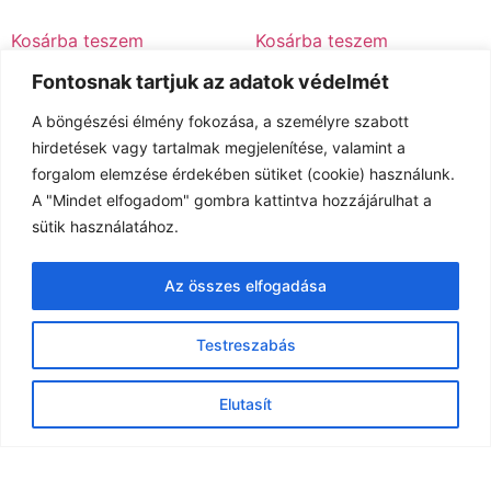
Kosárba teszem
Kosárba teszem
Fontosnak tartjuk az adatok védelmét
A böngészési élmény fokozása, a személyre szabott
hirdetések vagy tartalmak megjelenítése, valamint a
forgalom elemzése érdekében sütiket (cookie) használunk.
A "Mindet elfogadom" gombra kattintva hozzájárulhat a
sütik használatához.
Az összes elfogadása
Testreszabás
GREE PULSE INVERTER
Hisense Energy Pro X
4,6 KW KLÍMA SZETT
QH35XV4A oldalfali split
Elutasít
klíma szett 3,5 kW (Fehér)
369.000
Ft
359.999
Ft
Kosárba teszem
Kosárba teszem