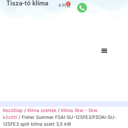
Tisza-tó klíma
0
0
Ft
Kezdőlap
/
Klíma szettek
/
Klíma 3kw - 5kw
között
/ Fisher Summer FSAI-SU-125FE3/FSOAI-SU-
125FE3 split klíma szett 3,5 kW