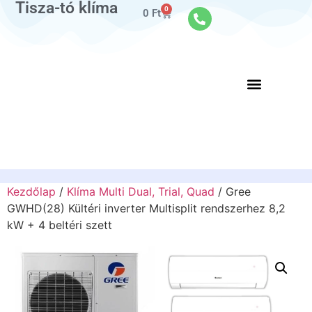
Tisza-tó klíma
0
0
Ft
Kezdőlap
/
Klíma Multi Dual, Trial, Quad
/ Gree
GWHD(28) Kültéri inverter Multisplit rendszerhez 8,2
kW + 4 beltéri szett