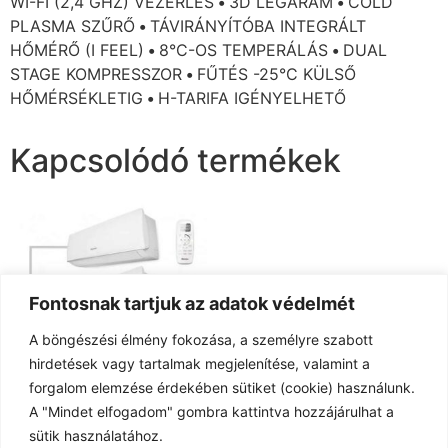
WI-FI (2,4 GHZ) VEZÉRLÉS
•
3D LÉGÁRAM
•
COLD
PLASMA SZŰRŐ
•
TÁVIRÁNYÍTÓBA INTEGRÁLT
HŐMÉRŐ (I FEEL)
•
8°C-OS TEMPERÁLÁS
•
DUAL
STAGE KOMPRESSZOR
•
FŰTÉS -25°C KÜLSŐ
HŐMÉRSÉKLETIG
•
H-TARIFA IGÉNYELHETŐ
Kapcsolódó termékek
Fontosnak tartjuk az adatok védelmét
A böngészési élmény fokozása, a személyre szabott
hirdetések vagy tartalmak megjelenítése, valamint a
forgalom elemzése érdekében sütiket (cookie) használunk.
A "Mindet elfogadom" gombra kattintva hozzájárulhat a
Hisense DUAL split
sütik használatához.