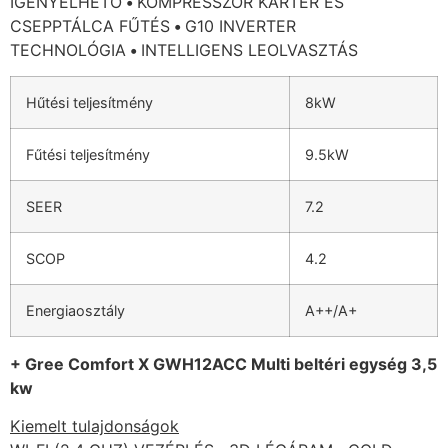
IGÉNYELHETŐ
•
KOMPRESSZOR KARTER ÉS
CSEPPTÁLCA FŰTÉS
•
G10 INVERTER
TECHNOLÓGIA
•
INTELLIGENS LEOLVASZTÁS
Hűtési teljesítmény
8kW
Fűtési teljesítmény
9.5kW
SEER
7.2
SCOP
4.2
Energiaosztály
A++/A+
+ Gree Comfort X GWH12ACC Multi beltéri egység 3,5
kw
Kiemelt tulajdonságok