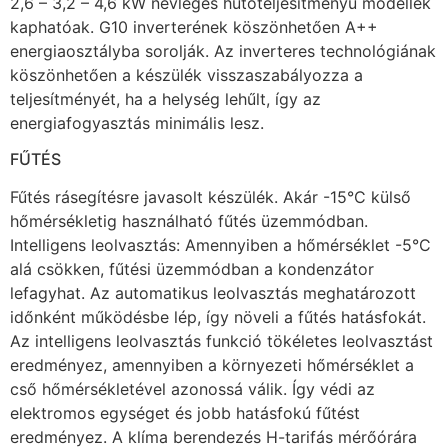
2,6 – 3,2 – 4,6 kW névleges hűtőteljesítményű modellek
kaphatóak. G10 inverterének köszönhetően A++
energiaosztályba sorolják. Az inverteres technológiának
köszönhetően a készülék visszaszabályozza a
teljesítményét, ha a helység lehűlt, így az
energiafogyasztás minimális lesz.
FŰTÉS
Fűtés rásegítésre javasolt készülék. Akár -15°C külső
hőmérsékletig használható fűtés üzemmódban.
Intelligens leolvasztás: Amennyiben a hőmérséklet -5°C
alá csökken, fűtési üzemmódban a kondenzátor
lefagyhat. Az automatikus leolvasztás meghatározott
időnként működésbe lép, így növeli a fűtés hatásfokát.
Az intelligens leolvasztás funkció tökéletes leolvasztást
eredményez, amennyiben a környezeti hőmérséklet a
cső hőmérsékletével azonossá válik. Így védi az
elektromos egységet és jobb hatásfokú fűtést
eredményez. A klíma berendezés H-tarifás mérőórára