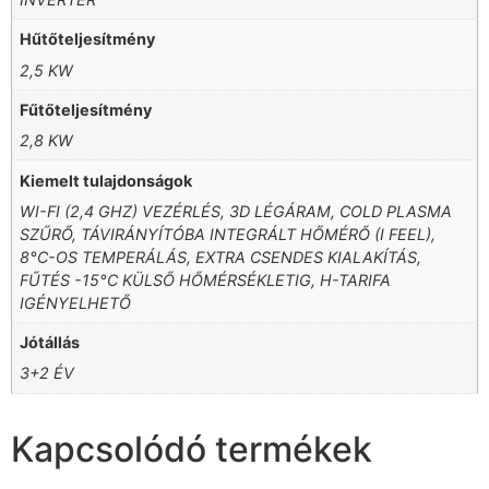
Hűtőteljesítmény
2,5 KW
Fűtőteljesítmény
2,8 KW
Kiemelt tulajdonságok
WI-FI (2,4 GHZ) VEZÉRLÉS, 3D LÉGÁRAM, COLD PLASMA
SZŰRŐ, TÁVIRÁNYÍTÓBA INTEGRÁLT HŐMÉRŐ (I FEEL),
8°C-OS TEMPERÁLÁS, EXTRA CSENDES KIALAKÍTÁS,
FŰTÉS -15°C KÜLSŐ HŐMÉRSÉKLETIG, H-TARIFA
IGÉNYELHETŐ
Jótállás
3+2 ÉV
Kapcsolódó termékek