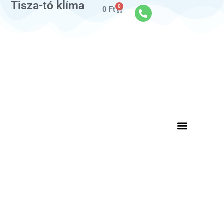
Tisza-tó klíma
0
0
Ft