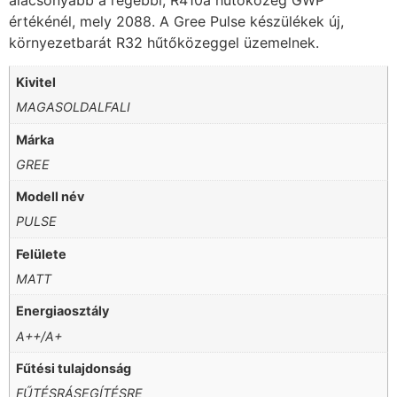
értékénél, mely 2088. A Gree Pulse készülékek új,
környezetbarát R32 hűtőközeggel üzemelnek.
Kivitel
MAGASOLDALFALI
Márka
GREE
Modell név
PULSE
Felülete
MATT
Energiaosztály
A++/A+
Fűtési tulajdonság
FŰTÉSRÁSEGÍTÉSRE