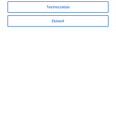
Testreszabás
Elutasít
AUX AURA 2,7kW split
Gree Smart One 2,7 kW
klíma Fűtésre 4,6scop
Split klíma szett
-32C˙ A+++
314.900
Ft
309.000
Ft
Kosárba teszem
Kosárba teszem
© All Rights Reserved
Tiszatoklima
I Designed by
Webiroda.eu
I
Adatkezelési Tájékoztató