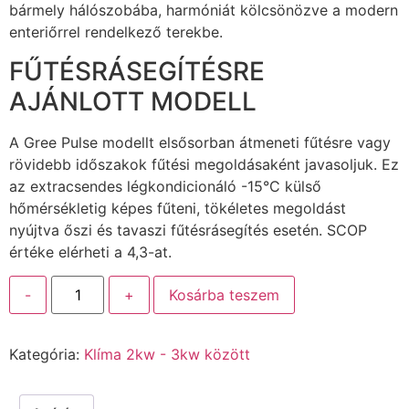
bármely hálószobába, harmóniát kölcsönözve a modern
enteriőrrel rendelkező terekbe.
FŰTÉSRÁSEGÍTÉSRE
AJÁNLOTT MODELL
A Gree Pulse modellt elsősorban átmeneti fűtésre vagy
rövidebb időszakok fűtési megoldásaként javasoljuk. Ez
az extracsendes légkondicionáló -15°C külső
hőmérsékletig képes fűteni, tökéletes megoldást
nyújtva őszi és tavaszi fűtésrásegítés esetén. SCOP
értéke elérheti a 4,3-at.
-
+
Kosárba teszem
Kategória:
Klíma 2kw - 3kw között