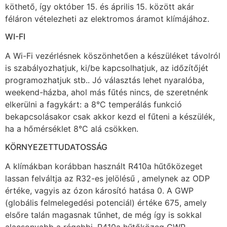
köthető, így október 15. és április 15. között akár
féláron vételezheti az elektromos áramot klímájához.
WI-FI
A Wi-Fi vezérlésnek köszönhetően a készüléket távolról
is szabályozhatjuk, ki/be kapcsolhatjuk, az időzítőjét
programozhatjuk stb.. Jó választás lehet nyaralóba,
weekend-házba, ahol más fűtés nincs, de szeretnénk
elkerülni a fagykárt: a 8°C temperálás funkció
bekapcsolásakor csak akkor kezd el fűteni a készülék,
ha a hőmérséklet 8°C alá csökken.
KÖRNYEZETTUDATOSSÁG
A klímákban korábban használt R410a hűtőközeget
lassan felváltja az R32-es jelölésű , amelynek az ODP
értéke, vagyis az ózon károsító hatása 0. A GWP
(globális felmelegedési potenciál) értéke 675, amely
elsőre talán magasnak tűnhet, de még így is sokkal
alacsonyabb a régebbi, R410a hűtőközeg GWP