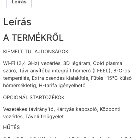
Leírás
Leírás
A TERMÉKRŐL
KIEMELT TULAJDONSÁGOK
Wi-Fi (2,4 GHz) vezérlés, 3D légáram, Cold plasma
szűrő, Távirányítóba integrált hőmérő (I FEEL), 8°C-os
temperálás, Extra csendes kialakítás, Fűtés -15°C külső
hőmérsékletig, H-tarifa igényelhető
OPCIONÁLISTARTOZÉKOK
Vezetékes távirányító, Kártyás kapcsoló, Központi
vezérlés, Távoli felügyelet
HŰTÉS