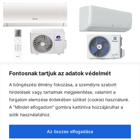
Fontosnak tartjuk az adatok védelmét
Gree Comfort Pro inverter
Electrolux 2,7 kw EACS/I-
2,7 kW klíma szett
09HEJ split klíma szett
A böngészési élmény fokozása, a személyre szabott
wifi (fűtésre)
253.000
Ft
hirdetések vagy tartalmak megjelenítése, valamint a
169.000
Ft
forgalom elemzése érdekében sütiket (cookie) használunk.
Kosárba teszem
A "Mindet elfogadom" gombra kattintva hozzájárulhat a
Kosárba teszem
sütik használatához.
Az összes elfogadása