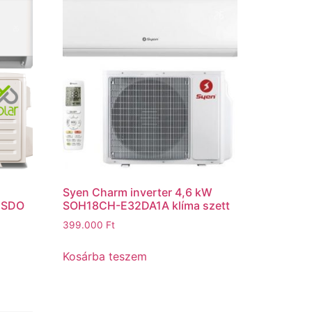
Syen Charm inverter 4,6 kW
5SDO
SOH18CH-E32DA1A klíma szett
399.000
Ft
Kosárba teszem