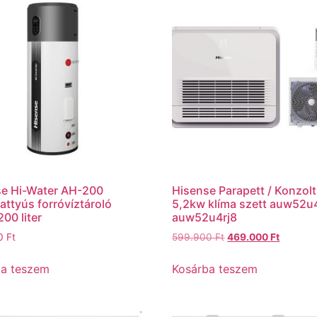
se Hi-Water AH-200
Hisense Parapett / Konzolt
attyús forróvíztároló
5,2kw klíma szett auw52u
200 liter
auw52u4rj8
00
Ft
599.900
Ft
469.000
Ft
ba teszem
Kosárba teszem