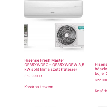
Hisense Fresh Master
Hisen
QF35XWOEG – QF35XWOEW 3,5
hősziv
kW split klíma szett (fűtésre)
bojler 
359.999
Ft
622.0
Kosárba teszem
Kosár