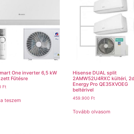
mart One inverter 6,5 kW
Hisense DUAL split
szett Fűtésre
2AMW52U4RXC kültéri, 2
Energy Pro QE35XVOEG
0
Ft
beltérivel
459.900
Ft
ba teszem
Tovább olvasom