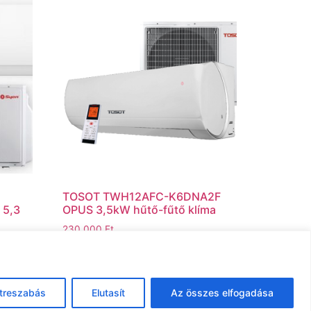
TOSOT TWH12AFC-K6DNA2F
 5,3
OPUS 3,5kW hűtő-fűtő klíma
230.000
Ft
Kosárba teszem
treszabás
Elutasít
Az összes elfogadása