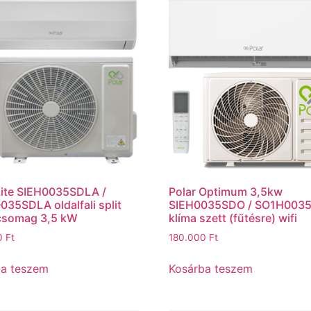
Lite SIEH0035SDLA /
Polar Optimum 3,5kw
35SDLA oldalfali split
SIEH0035SDO / SO1H003
 csomag 3,5 kW
klíma szett (fűtésre) wifi
0
Ft
180.000
Ft
ba teszem
Kosárba teszem