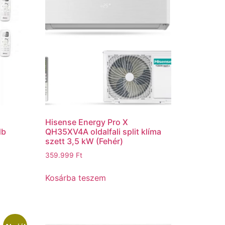
Hisense Energy Pro X
db
QH35XV4A oldalfali split klíma
szett 3,5 kW (Fehér)
359.999
Ft
Kosárba teszem