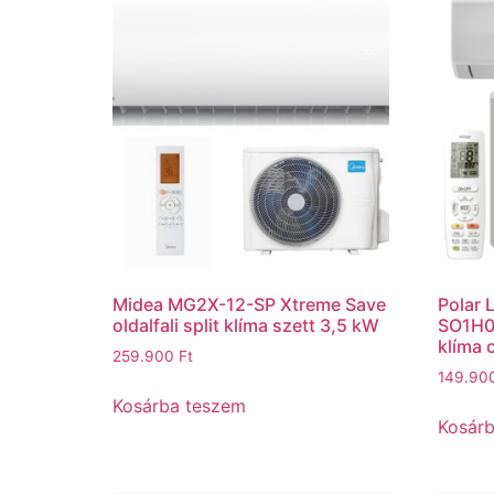
Midea MG2X-12-SP Xtreme Save
Polar 
oldalfali split klíma szett 3,5 kW
SO1H00
klíma
259.900
Ft
149.90
Kosárba teszem
Kosár