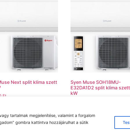
use Next split klíma szett
Syen Muse SOH18MU-
W
E32DA1D2 split klíma szett
kW
00
Ft
399.999
Ft
ba teszem
Kosárba teszem
vagy tartalmak megjelenítése, valamint a forgalom
gadom" gombra kattintva hozzájárulhat a sütik
Tes