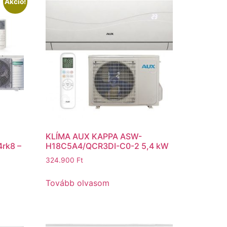
Akció!
KLÍMA AUX KAPPA ASW-
4rk8 –
H18C5A4/QCR3DI-C0-2 5,4 kW
324.900
Ft
Tovább olvasom