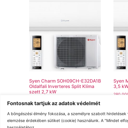
Syen Charm SOH09CH-E32DA1B
Syen M
Oldalfali Inverteres Split Klíma
3,5 k
szett 2,7 kW
280.0
199.000
Ft
Fontosnak tartjuk az adatok védelmét
Kosár
Kosárba teszem
A böngészési élmény fokozása, a személyre szabott hirdetések 
elemzése érdekében sütiket (cookie) használunk. A "Mindet elfo
használatához.