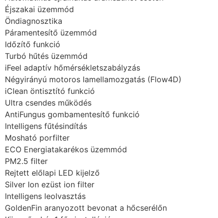
Éjszakai üzemmód
Öndiagnosztika
Páramentesítő üzemmód
Időzítő funkció
Turbó hűtés üzemmód
iFeel adaptív hőmérsékletszabályzás
Négyirányú motoros lamellamozgatás (Flow4D)
iClean öntisztító funkció
Ultra csendes működés
AntiFungus gombamentesítő funkció
Intelligens fűtésindítás
Mosható porfilter
ECO Energiatakarékos üzemmód
PM2.5 filter
Rejtett előlapi LED kijelző
Silver Ion ezüst ion filter
Intelligens leolvasztás
GoldenFin aranyozott bevonat a hőcserélőn