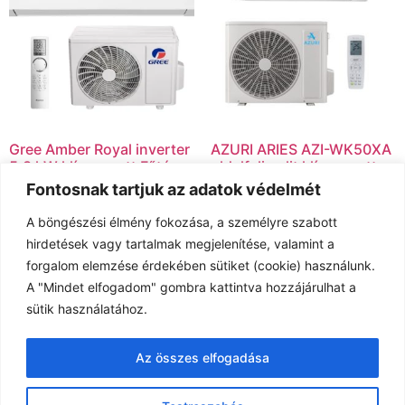
Gree Amber Royal inverter
AZURI ARIES AZI-WK50XA
5,3 kW klíma szett Fűtésre
oldalfali split klíma szett
5,3 kW
Fontosnak tartjuk az adatok védelmét
Tovább olvasom
339.000
Ft
A böngészési élmény fokozása, a személyre szabott
hirdetések vagy tartalmak megjelenítése, valamint a
Kosárba teszem
forgalom elemzése érdekében sütiket (cookie) használunk.
A "Mindet elfogadom" gombra kattintva hozzájárulhat a
sütik használatához.
Az összes elfogadása