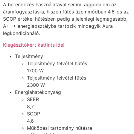
A berendezés használatával semmi aggodalom az
áramfogyasztásra, hiszen fűtés üzemmódban 4,6-os az
SCOP értéke, hűtésben pedig a jelenlegi legmagasabb,
A+++ energiaosztályba tartozik mindegyik Aura
légkondicionáló.
Kiegészítőkért kattints ide!
Teljesítmény
Teljesítmény felvétel hűtés
1700 W
Teljesítmény felvétel fűtés
2300 W
Energiahatékonyság
SEER
8,7
SCOP
4,6
Működési tartomány hűtésre