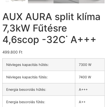
AUX AURA split klíma
7,3kW Fűtésre
4,6scop -32C˙ A+++
499.800
Ft
Névleges kapacitás hűtés:
7300 W
Névleges kapacitás fűtés:
7400 W
Energia besorolás hűtés:
A+++
Energia besorolás fűtés:
A++