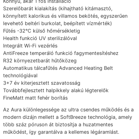
Könnyű, akár 1 fős installáció
Szerelőbarát kialakítás (kihajtható kitámasztó,
könnyített kalorikus és villamos bekötés, egyszerűen
levehető beltéri burkolat, beépített vízmérték)
Fűtés -32°C külső hőmérsékletig
Health funkció UV sterilizálóval
Integrált Wi-Fi vezérlés
AntiFreeze temperáló funkció fagymentesítéshez
R32 környezetbarát hűtőközeg
Automatikus tálcafűtés Advanced Heating Belt
technológiával
3+7 év kiterjesztett szavatosság
Továbbfejlesztett halpikkely alakú légterelők
FineMatt matt fehér borítás
Az Aura különlegessége az ultra csendes működés és a
modern dizájn mellett a SoftBreeze technológia, amely
több száz póruson át biztosítja a huzatmentes
működést, így garantálva a kellemes légáramlást.