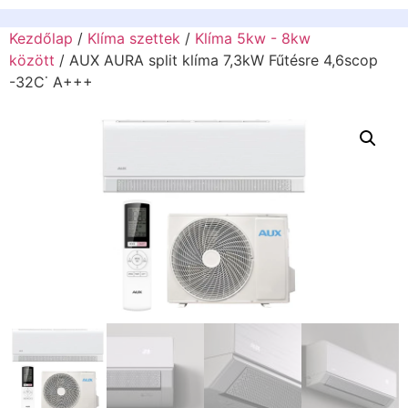
Kezdőlap
/
Klíma szettek
/
Klíma 5kw - 8kw
között
/ AUX AURA split klíma 7,3kW Fűtésre 4,6scop
-32C˙ A+++