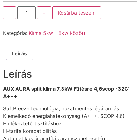
-
+
Kosárba teszem
Kategória:
Klíma 5kw - 8kw között
Leírás
Leírás
AUX AURA split klíma 7,3kW Fűtésre 4,6scop -32C˙
A+++
SoftBreeze technológia, huzatmentes légáramlás
Kiemelkedő energiahatékonyság (A+++, SCOP 4,6)
Emlékeztető tisztításhoz
H-tarifa kompatibilitás
Automatikus újraindítás áramszünet esetén