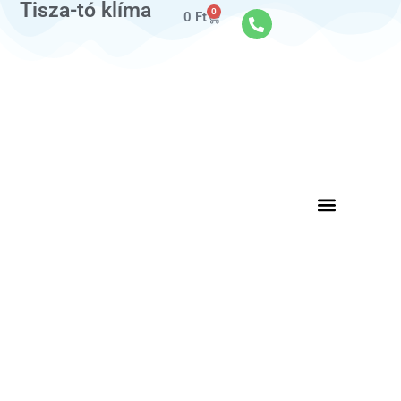
Tisza-tó klíma
0
0
Ft