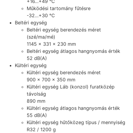
+16…+49 °C
Működési tartomány fűtésre
-32…+30 °C
Beltéri egység
Beltéri egység berendezés méret
(szé/ma/mé)
1145 x 331 x 230 mm
Beltéri egység átlagos hangnyomás érték
52 dB(A)
Kültéri egység
Kültéri egység berendezés méret
900 x 700 x 350 mm
Kültéri egység Láb (konzol) furatközép
távolság
890 mm
Kültéri egység átlagos hangnyomás érték
55 dB(A)
Kültéri egység hűtőközeg típus / mennyiség
R32 / 1200 g