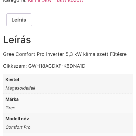
Kategória:
Klíma 5kw - 8kw között
Leírás
Leírás
Gree Comfort Pro inverter 5,3 kW klíma szett Fűtésre
Cikkszám: GWH18ACDXF-K6DNA1D
Kivitel
Magasoldalfali
Márka
Gree
Modell név
Comfort Pro