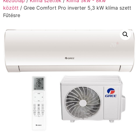
Kezdőlap
/
Klíma szettek
/
Klíma 5kw - 8kw
között
/ Gree Comfort Pro inverter 5,3 kW klíma szett
Fűtésre