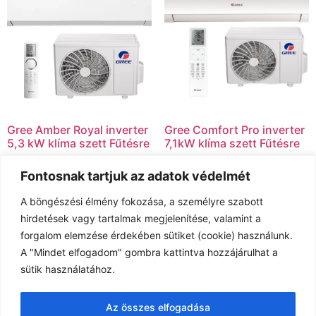
Gree Amber Royal inverter
Gree Comfort Pro inverter
5,3 kW klíma szett Fűtésre
7,1kW klíma szett Fűtésre
557.500
Ft
Fontosnak tartjuk az adatok védelmét
Tovább olvasom
Kosárba teszem
A böngészési élmény fokozása, a személyre szabott
hirdetések vagy tartalmak megjelenítése, valamint a
forgalom elemzése érdekében sütiket (cookie) használunk.
Akció!
A "Mindet elfogadom" gombra kattintva hozzájárulhat a
sütik használatához.
Az összes elfogadása