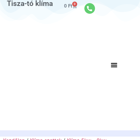
Tisza-tó klíma
0
0
Ft