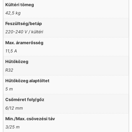
Kültéri tömeg
42,5 kg
Feszültség/betáp
220-240 V / kültéri
Max. áramerősség
11,5 A
Hűtőközeg
R32
Hűtőközeg alaptöltet
5 m
Csőméret foly/gőz
6/12 mm
Min./Max. csövezési táv
3/25 m