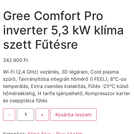
Gree Comfort Pro
inverter 5,3 kW klíma
szett Fűtésre
342.900
Ft
Wi-Fi (2,4 GHz) vezérlés, 3D légáram, Cold plasma
szűrő, Távirányítóba integrált hőmérő (I FEEL), 8°C-os
temperálás, Extra csendes kialakítás, Fűtés -25°C külső
hőmérsékletig, H tarifa igényelhető, Kompresszor karter
és csepptálca fűtés
-
+
Kosárba teszem