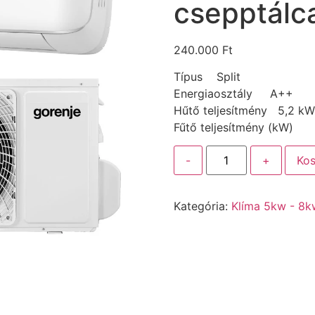
csepptálc
240.000
Ft
Típus Split
Energiaosztály A++
Hűtő teljesítmény 5,2 kW
Fűtő teljesítmény (kW)
-
+
Kos
Kategória:
Klíma 5kw - 8k