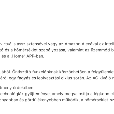
virtuális asszisztensével vagy az Amazon Alexával az inte
tó és a hőmérséklet szabályozása, valamint az üzemmód beá
” és a „Home” APP-ban.
ából. Öntisztító funkciónknak köszönhetően a felgyülemlet
téről egy fagyás és leolvasztási ciklus során. Az AC kiváló 
sítmény érdekében
echnológiák gyűjteménye, amely megvalósítja a légkondicio
onyabban és gördülékenyebben működik, a hőmérséklet-sz