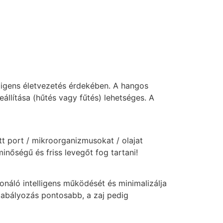
lligens életvezetés érdekében. A hangos
llítása (hűtés vagy fűtés) lehetséges. A
t port / mikroorganizmusokat / olajat
minőségű és friss levegőt fog tartani!
náló intelligens működését és minimalizálja
abályozás pontosabb, a zaj pedig