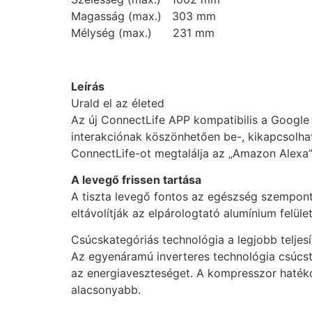
Magasság (max.) 303 mm
Mélység (max.) 231 mm
Leírás
Urald el az életed
Az új ConnectLife APP kompatibilis a Google 
interakciónak köszönhetően be-, kikapcsolha
ConnectLife-ot megtalálja az „Amazon Alexa
A levegő frissen tartása
A tiszta levegő fontos az egészség szempontj
eltávolítják az elpárologtató alumínium felüle
Csúcskategóriás technológia a legjobb telje
Az egyenáramú inverteres technológia csúcst
az energiaveszteséget. A kompresszor haték
alacsonyabb.