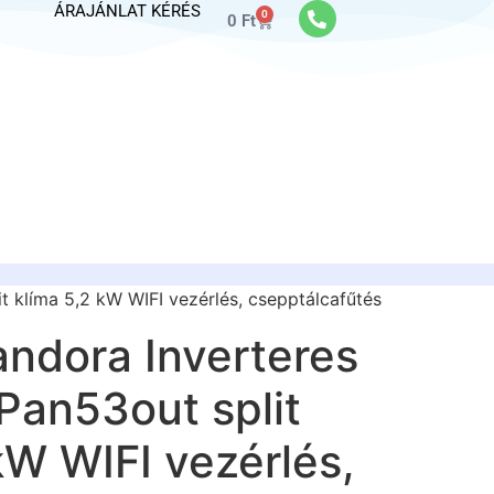
ÁRAJÁNLAT KÉRÉS
0
0
Ft
t klíma 5,2 kW WIFI vezérlés, csepptálcafűtés
andora Inverteres
Pan53out split
kW WIFI vezérlés,