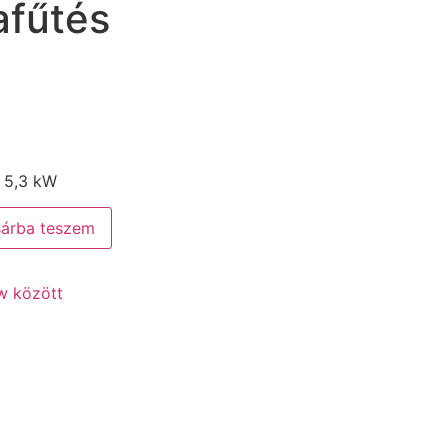
afűtés
 5,3 kW
árba teszem
w között