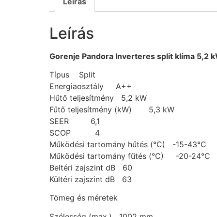
Leírás
Leírás
Gorenje Pandora Inverteres split klíma 5,2 
Típus Split
Energiaosztály A++
Hűtő teljesítmény 5,2 kW
Fűtő teljesítmény (kW) 5,3 kW
SEER 6,1
SCOP 4
Működési tartomány hűtés (°C) -15-43°C
Működési tartomány fűtés (°C) -20-24°C
Beltéri zajszint dB 60
Kültéri zajszint dB 63
Tömeg és méretek
Szélesség (max.) 1002 mm