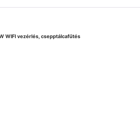
kW WIFI vezérlés, csepptálcafűtés